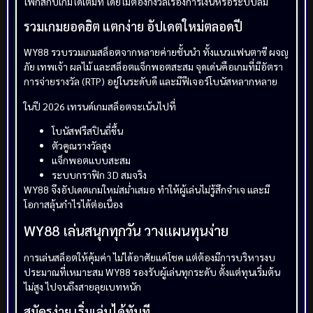
โฟกัสกับเกมได้เต็มที่ โดยไม่ต้องกังวลเรื่องการเงินหรือระบบล่ม
รวมเกมยอดฮิต แตกง่าย อัปเดตใหม่ตลอดปี
WY88 รวบรวมเกมสล็อตจากหลายค่ายชั้นนำ ทั้งแนวแฟนตาซี ผจญ
ภัย เทพเจ้า ผลไม้ และสล็อตแจ็กพอตสะสม จุดเด่นคือเกมที่มีอัตรา
การจ่ายรางวัล (RTP) อยู่ในระดับดี และมีฟีเจอร์โบนัสหลากหลาย
ในปี 2026 เทรนด์เกมสล็อตจะเน้นไปที่
โบนัสฟรีสปินถี่ขึ้น
ตัวคูณรางวัลสูง
แจ็กพอตแบบสะสม
ระบบกราฟิก 3D สมจริง
WY88 จึงอัปเดตเกมใหม่สม่ำเสมอ ทำให้ผู้เล่นไม่รู้สึกจำเจ และมี
โอกาสลุ้นกำไรได้ต่อเนื่อง
WY88 เล่นสนุกทุกวัน วางแผนทุนง่าย
การเล่นสล็อตให้คุ้มค่า ไม่ได้อาศัยแค่โชค แต่ต้องมีการบริหารงบ
ประมาณที่เหมาะสม WY88 รองรับผู้เล่นทุกระดับ ตั้งแต่ทุนเริ่มต้น
ไม่สูง ไปจนถึงสายลุยเบทหนัก
สมัครง่าย เริ่มเล่นได้ทันที