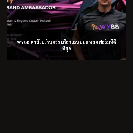
WY88 คาสิโนเว็บตรง เลือกเล่นบนแพลตฟอร์มที่ดี
ที่สุด