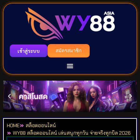
เข้าสู่ระบบ
สมัครสมาชิก
HOME
สล็อตออนไลน์
WY88 สล็อตออนไลน์ เล่นสนุกทุกวัน จ่ายจริงทุกบิล 2026